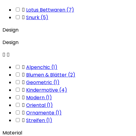

Lotus Bettwaren
(7)

Snurk
(5)
Design
Design



Alpenchic
(1)

Blumen & Blätter
(2)

Geometric
(1)

Kindermotive
(4)

Modern
(1)

Oriental
(1)

Ornamente
(1)

Streifen
(1)
Material