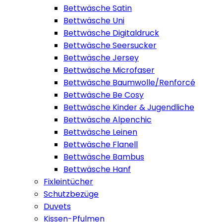
Bettwäsche Satin
Bettwäsche Uni
Bettwäsche Digitaldruck
Bettwäsche Seersucker
Bettwäsche Jersey
Bettwäsche Microfaser
Bettwäsche Baumwolle/Renforcé
Bettwäsche Be Cosy
Bettwäsche Kinder & Jugendliche
Bettwäsche Alpenchic
Bettwäsche Leinen
Bettwäsche Flanell
Bettwäsche Bambus
Bettwäsche Hanf
Fixleintücher
Schutzbezüge
Duvets
Kissen-Pfulmen