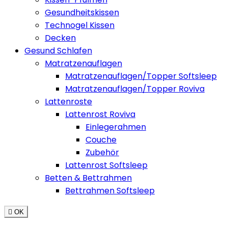
Gesundheitskissen
Technogel Kissen
Decken
Gesund Schlafen
Matratzenauflagen
Matratzenauflagen/Topper Softsleep
Matratzenauflagen/Topper Roviva
Lattenroste
Lattenrost Roviva
Einlegerahmen
Couche
Zubehör
Lattenrost Softsleep
Betten & Bettrahmen
Bettrahmen Softsleep

OK