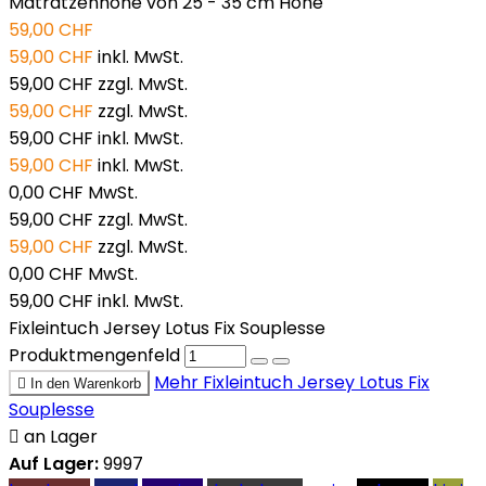
Matratzenhöhe von 25 - 35 cm Höhe
59,00 CHF
59,00 CHF
inkl. MwSt.
59,00 CHF
zzgl. MwSt.
59,00 CHF
zzgl. MwSt.
59,00 CHF
inkl. MwSt.
59,00 CHF
inkl. MwSt.
0,00 CHF
MwSt.
59,00 CHF
zzgl. MwSt.
59,00 CHF
zzgl. MwSt.
0,00 CHF
MwSt.
59,00 CHF
inkl. MwSt.
Fixleintuch Jersey Lotus Fix Souplesse
Produktmengenfeld
Mehr
Fixleintuch Jersey Lotus Fix

In den Warenkorb
Souplesse

an Lager
Auf Lager:
9997