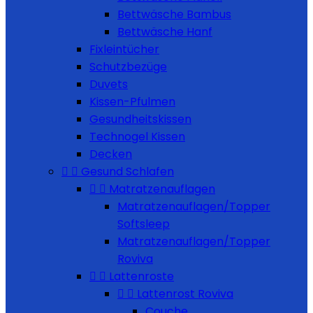
Bettwäsche Bambus
Bettwäsche Hanf
Fixleintücher
Schutzbezüge
Duvets
Kissen-Pfulmen
Gesundheitskissen
Technogel Kissen
Decken


Gesund Schlafen


Matratzenauflagen
Matratzenauflagen/Topper
Softsleep
Matratzenauflagen/Topper
Roviva


Lattenroste


Lattenrost Roviva
Couche