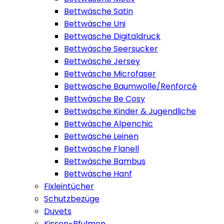
Bettwäsche Satin
Bettwäsche Uni
Bettwäsche Digitaldruck
Bettwäsche Seersucker
Bettwäsche Jersey
Bettwäsche Microfaser
Bettwäsche Baumwolle/Renforcé
Bettwäsche Be Cosy
Bettwäsche Kinder & Jugendliche
Bettwäsche Alpenchic
Bettwäsche Leinen
Bettwäsche Flanell
Bettwäsche Bambus
Bettwäsche Hanf
Fixleintücher
Schutzbezüge
Duvets
Kissen-Pfulmen