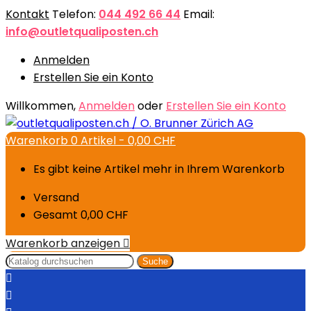
Kontakt
Telefon:
044 492 66 44
Email:
info@outletqualiposten.ch
Anmelden
Erstellen Sie ein Konto
Willkommen,
Anmelden
oder
Erstellen Sie ein Konto
Warenkorb
0
Artikel -
0,00 CHF
Es gibt keine Artikel mehr in Ihrem Warenkorb
Versand
Gesamt
0,00 CHF
Warenkorb anzeigen

Suche

