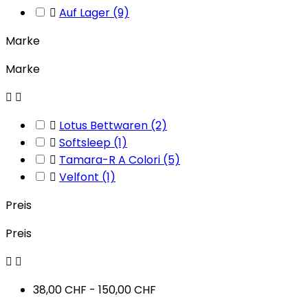

Auf Lager
(9)
Marke
Marke



Lotus Bettwaren
(2)

Softsleep
(1)

Tamara-R A Colori
(5)

Velfont
(1)
Preis
Preis


38,00 CHF - 150,00 CHF