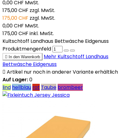
0,00 CHF
MwSt.
175,00 CHF
zzgl. MwSt.
175,00 CHF
zzgl. MwSt.
0,00 CHF
MwSt.
175,00 CHF
inkl. MwSt.
Kultschtoff Landhaus Bettwäsche Eidgenuss
Produktmengenfeld
Mehr
Kultschtoff Landhaus

In den Warenkorb
Bettwäsche Eidgenuss

Artikel nur noch in anderer Variante erhältlich
Auf Lager:
0
lind
hellblau
rot
Taube
brombeer