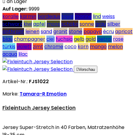

an Lager
Auf Lager:
9999
koralle
karmin
bordeaux
royal
marine
lind
weiss
schwarz
kiwi
apfel
moos
schoko
sonne
grau
silber
anthrazit
leinen
sand
granit
stone
papaya
écru
apricot
blau
champagner
ciel
fuchsia
gelb
gold
petrol
rose
türkis
violett
zimt
chrome
coco
korn
mango
melon
acqua
lilac

Vorschau
Artikel-Nr.:
FJS1022
Marke:
Tamara-R Emotion
Fixleintuch Jersey Selection
Jersey Super-Stretch in 40 Farben, Matratzenhöhe
18-35 cm.