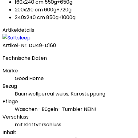
160x240 cm 550g+650g
200x210 cm 600g+720g
240x240 cm 850g+1000g
Artikeldetails
Artikel-Nr.
DU49-D160
Technische Daten
Marke
Good Home
Bezug
Baumwollpercal weiss, Karosteppung
Pflege
Waschen- Bügeln- Tumbler NEIN!
Verschluss
mit Klettverschluss
Inhalt