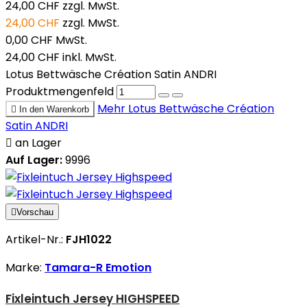
24,00 CHF
zzgl. MwSt.
24,00 CHF
zzgl. MwSt.
0,00 CHF
MwSt.
24,00 CHF
inkl. MwSt.
Lotus Bettwäsche Création Satin ANDRI
Produktmengenfeld
Mehr
Lotus Bettwäsche Création

In den Warenkorb
Satin ANDRI

an Lager
Auf Lager:
9996

Vorschau
Artikel-Nr.:
FJH1022
Marke:
Tamara-R Emotion
Fixleintuch Jersey HIGHSPEED