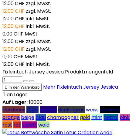
12,00 CHF
zzgl. MwSt.
12,00 CHF
zzgl. MwSt.
12,00 CHF
inkl. MwSt.
12,00 CHF
inkl. MwSt.
0,00 CHF
MwSt.
12,00 CHF
zzgl. MwSt.
12,00 CHF
zzgl. MwSt.
0,00 CHF
MwSt.
12,00 CHF
inkl. MwSt.
Fixleintuch Jersey Jessica Produktmengenfeld
Mehr
Fixleintuch Jersey Jessica

In den Warenkorb

an Lager
Auf Lager:
10000
bordeaux
royal
marine
dunkelgrau
weiss
schwarz
orange
beige
blau
champagner
gold
mint
petrol
pink
rost
rot
violett
wald