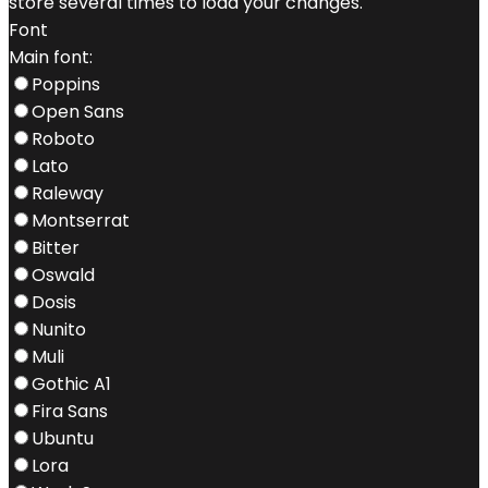
store several times to load your changes.
Font
Main font:
Poppins
Open Sans
Roboto
Lato
Raleway
Montserrat
Bitter
Oswald
Dosis
Nunito
Muli
Gothic A1
Fira Sans
Ubuntu
Lora