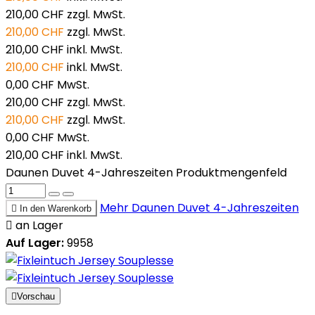
210,00 CHF
zzgl. MwSt.
210,00 CHF
zzgl. MwSt.
210,00 CHF
inkl. MwSt.
210,00 CHF
inkl. MwSt.
0,00 CHF
MwSt.
210,00 CHF
zzgl. MwSt.
210,00 CHF
zzgl. MwSt.
0,00 CHF
MwSt.
210,00 CHF
inkl. MwSt.
Daunen Duvet 4-Jahreszeiten Produktmengenfeld
Mehr
Daunen Duvet 4-Jahreszeiten

In den Warenkorb

an Lager
Auf Lager:
9958

Vorschau