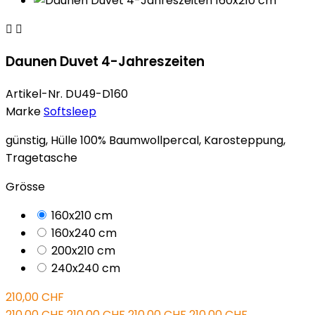


Daunen Duvet 4-Jahreszeiten
Artikel-Nr.
DU49-D160
Marke
Softsleep
günstig, Hülle 100% Baumwollpercal, Karosteppung,
Tragetasche
Grösse
160x210 cm
160x240 cm
200x210 cm
240x240 cm
210,00 CHF
210,00 CHF
210,00 CHF
210,00 CHF
210,00 CHF