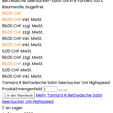
Bettwäsche Seersucker-Satin Uni in 8 Farben, 100%
Baumwolle, bügelfrei.
99,00 CHF
99,00 CHF
inkl. MwSt.
99,00 CHF
zzgl. MwSt.
99,00 CHF
zzgl. MwSt.
99,00 CHF
inkl. MwSt.
99,00 CHF
inkl. MwSt.
0,00 CHF
MwSt.
99,00 CHF
zzgl. MwSt.
99,00 CHF
zzgl. MwSt.
0,00 CHF
MwSt.
99,00 CHF
inkl. MwSt.
Tamara R Bettwäsche Satin Seersucker Uni Highspeed
Produktmengenfeld
Mehr
Tamara R Bettwäsche Satin

In den Warenkorb
Seersucker Uni Highspeed

an Lager