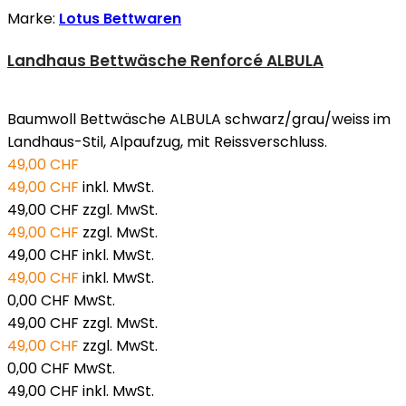
Marke:
Lotus Bettwaren
Landhaus Bettwäsche Renforcé ALBULA
Baumwoll Bettwäsche ALBULA schwarz/grau/weiss im
Landhaus-Stil, Alpaufzug, mit Reissverschluss.
49,00 CHF
49,00 CHF
inkl. MwSt.
49,00 CHF
zzgl. MwSt.
49,00 CHF
zzgl. MwSt.
49,00 CHF
inkl. MwSt.
49,00 CHF
inkl. MwSt.
0,00 CHF
MwSt.
49,00 CHF
zzgl. MwSt.
49,00 CHF
zzgl. MwSt.
0,00 CHF
MwSt.
49,00 CHF
inkl. MwSt.