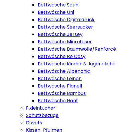
Bettwäsche Satin
Bettwäsche Uni
Bettwäsche Digitaldruck
Bettwäsche Seersucker
Bettwäsche Jersey
Bettwäsche Microfaser
Bettwäsche Baumwolle/Renforcé
Bettwäsche Be Cosy
Bettwäsche Kinder & Jugendliche
Bettwäsche Alpenchic
Bettwäsche Leinen
Bettwäsche Flanell
Bettwäsche Bambus
Bettwäsche Hanf
Fixleintücher
Schutzbezüge
Duvets
Kissen-Pfulmen