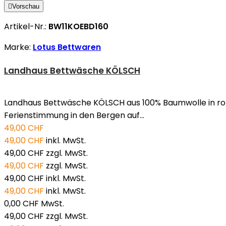

Vorschau
Artikel-Nr.:
BW11KOEBD160
Marke:
Lotus Bettwaren
Landhaus Bettwäsche KÖLSCH
Landhaus Bettwäsche KÖLSCH aus 100% Baumwolle in rot-
Ferienstimmung in den Bergen auf...
49,00 CHF
49,00 CHF
inkl. MwSt.
49,00 CHF
zzgl. MwSt.
49,00 CHF
zzgl. MwSt.
49,00 CHF
inkl. MwSt.
49,00 CHF
inkl. MwSt.
0,00 CHF
MwSt.
49,00 CHF
zzgl. MwSt.