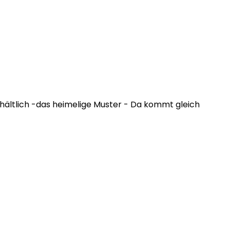
hältlich -das heimelige Muster - Da kommt gleich