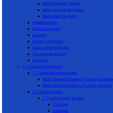
Bettwäsche Flanell
Bettwäsche Bambus
Bettwäsche Hanf
Fixleintücher
Schutzbezüge
Duvets
Kissen-Pfulmen
Gesundheitskissen
Technogel Kissen
Decken


Gesund Schlafen


Matratzenauflagen
Matratzenauflagen/Topper Softsl
Matratzenauflagen/Topper Roviva


Lattenroste


Lattenrost Roviva
Couche
Zubehör