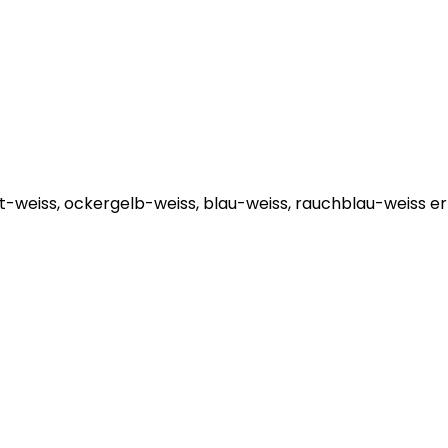
weiss, ockergelb-weiss, blau-weiss, rauchblau-weiss er