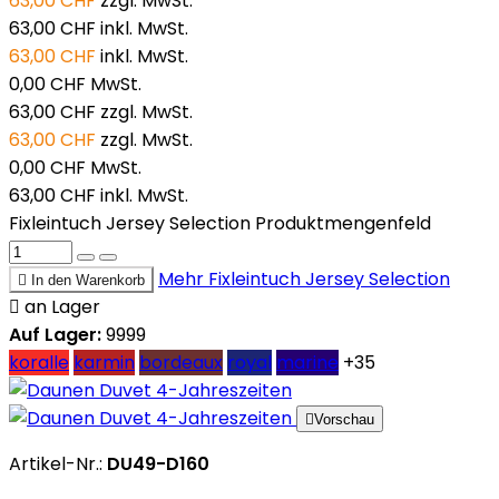
63,00 CHF
zzgl. MwSt.
63,00 CHF
inkl. MwSt.
63,00 CHF
inkl. MwSt.
0,00 CHF
MwSt.
63,00 CHF
zzgl. MwSt.
63,00 CHF
zzgl. MwSt.
0,00 CHF
MwSt.
63,00 CHF
inkl. MwSt.
Fixleintuch Jersey Selection Produktmengenfeld
Mehr
Fixleintuch Jersey Selection

In den Warenkorb

an Lager
Auf Lager:
9999
koralle
karmin
bordeaux
royal
marine
+35

Vorschau
Artikel-Nr.:
DU49-D160