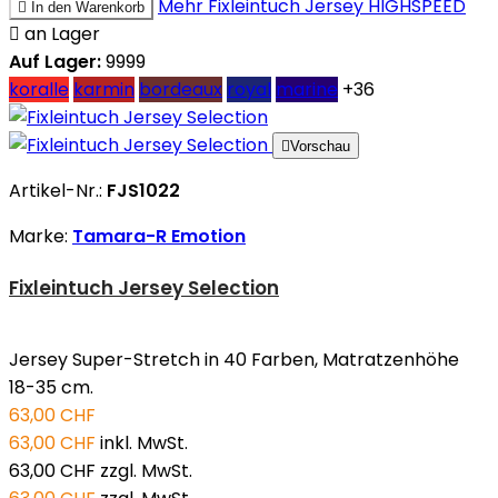
Mehr
Fixleintuch Jersey HIGHSPEED

In den Warenkorb

an Lager
Auf Lager:
9999
koralle
karmin
bordeaux
royal
marine
+36

Vorschau
Artikel-Nr.:
FJS1022
Marke:
Tamara-R Emotion
Fixleintuch Jersey Selection
Jersey Super-Stretch in 40 Farben, Matratzenhöhe
18-35 cm.
63,00 CHF
63,00 CHF
inkl. MwSt.
63,00 CHF
zzgl. MwSt.