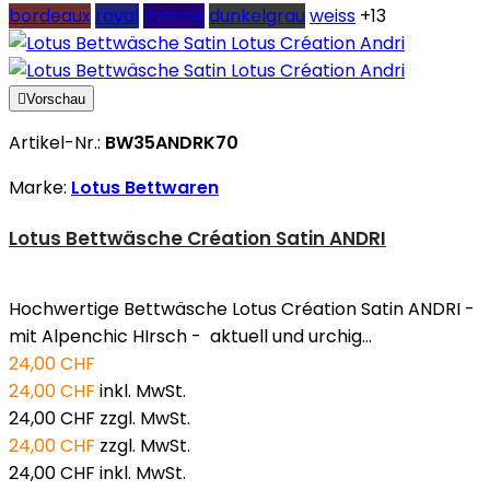
bordeaux
royal
marine
dunkelgrau
weiss
+13

Vorschau
Artikel-Nr.:
BW35ANDRK70
Marke:
Lotus Bettwaren
Lotus Bettwäsche Création Satin ANDRI
Hochwertige Bettwäsche Lotus Création Satin ANDRI -
mit Alpenchic HIrsch - aktuell und urchig...
24,00 CHF
24,00 CHF
inkl. MwSt.
24,00 CHF
zzgl. MwSt.
24,00 CHF
zzgl. MwSt.
24,00 CHF
inkl. MwSt.