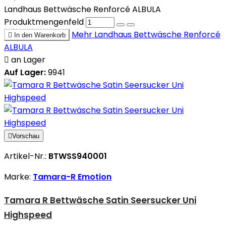
Landhaus Bettwäsche Renforcé ALBULA
Produktmengenfeld
Mehr
Landhaus Bettwäsche Renforcé

In den Warenkorb
ALBULA

an Lager
Auf Lager:
9941

Vorschau
Artikel-Nr.:
BTWSS940001
Marke:
Tamara-R Emotion
Tamara R Bettwäsche Satin Seersucker Uni
Highspeed