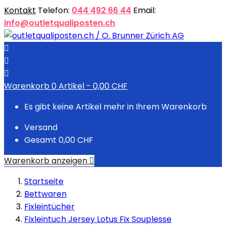
Kontakt
Telefon:
044 492 66 44
Email:
info@outletqualiposten.ch



Warenkorb
0
Artikel -
0,00 CHF
Es gibt keine Artikel mehr in Ihrem Warenkorb
Versand
Gesamt
0,00 CHF
Warenkorb anzeigen

Startseite
Bettwaren
Fixleintücher
Fixleintuch Jersey Lotus Fix Souplesse