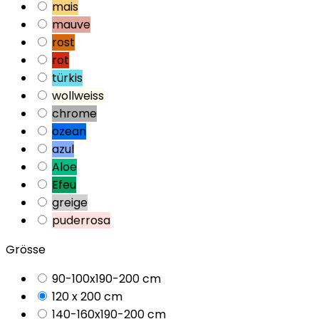
mais
mauve
rost
rot
türkis
wollweiss
chrome
ozean
azul
Aloe
Efeu
greige
puderrosa
Grösse
90-100x190-200 cm
120 x 200 cm
140-160x190-200 cm