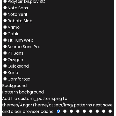
Playfair Display SC
Noto Sans
Noto Serif
Roboto Slab
Arimo
Cabin
Titillium Web
Source Sans Pro
PT Sans
Oxygen
Quicksand
Karla
Comfortaa
Background
Pattern background:
Add file custom_pattern.png to
themes/AngarTheme/assets/img/patterns next save
and clear browser cache.