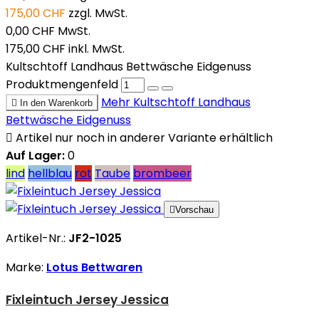
175,00 CHF
zzgl. MwSt.
0,00 CHF
MwSt.
175,00 CHF
inkl. MwSt.
Kultschtoff Landhaus Bettwäsche Eidgenuss
Produktmengenfeld
Mehr
Kultschtoff Landhaus

In den Warenkorb
Bettwäsche Eidgenuss

Artikel nur noch in anderer Variante erhältlich
Auf Lager:
0
lind
hellblau
rot
Taube
brombeer

Vorschau
Artikel-Nr.:
JF2-1025
Marke:
Lotus Bettwaren
Fixleintuch Jersey Jessica