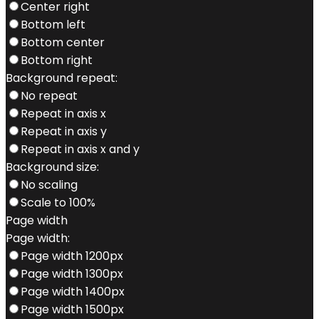
Center right
Bottom left
Bottom center
Bottom right
Background repeat:
No repeat
Repeat in axis x
Repeat in axis y
Repeat in axis x and y
Background size:
No scaling
Scale to 100%
Page width
Page width:
Page width 1200px
Page width 1300px
Page width 1400px
Page width 1500px