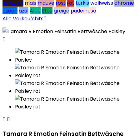
kastanie
mais
mauve
rost
rot
türkis
wollweiss
chrome
ozean
azul
Aloe
Efeu
greige
puderrosa
Alle Verkaufshits




Tamara R Emotion Feinsatin Bettwäsche