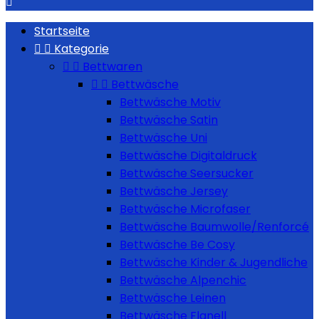

Startseite


Kategorie


Bettwaren


Bettwäsche
Bettwäsche Motiv
Bettwäsche Satin
Bettwäsche Uni
Bettwäsche Digitaldruck
Bettwäsche Seersucker
Bettwäsche Jersey
Bettwäsche Microfaser
Bettwäsche Baumwolle/Renforcé
Bettwäsche Be Cosy
Bettwäsche Kinder & Jugendliche
Bettwäsche Alpenchic
Bettwäsche Leinen
Bettwäsche Flanell