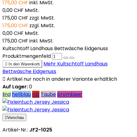
175,00 CHF
inkl. MwSt.
0,00 CHF
MwSt.
175,00 CHF
zzgl. MwSt.
175,00 CHF
zzgl. MwSt.
0,00 CHF
MwSt.
175,00 CHF
inkl. MwSt.
Kultschtoff Landhaus Bettwäsche Eidgenuss
Produktmengenfeld
Mehr
Kultschtoff Landhaus

In den Warenkorb
Bettwäsche Eidgenuss

Artikel nur noch in anderer Variante erhältlich
Auf Lager:
0
lind
hellblau
rot
Taube
brombeer

Vorschau
Artikel-Nr.:
JF2-1025