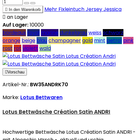
Mehr
Fixleintuch Jersey Jessica

In den Warenkorb

an Lager
Auf Lager:
10000
bordeaux
royal
marine
dunkelgrau
weiss
schwarz
orange
beige
blau
champagner
gold
mint
petrol
pink
rost
rot
violett
wald

Vorschau
Artikel-Nr.:
BW35ANDRK70
Marke:
Lotus Bettwaren
Lotus Bettwäsche Création Satin ANDRI
Hochwertige Bettwäsche Lotus Création Satin ANDRI -
mit Alpenchic HIrsch - aktuell und urchig...