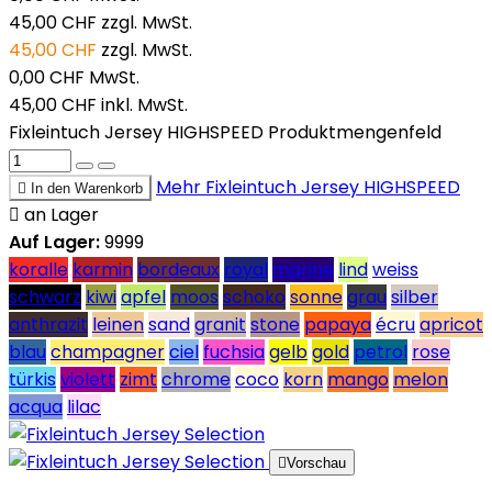
45,00 CHF
zzgl. MwSt.
45,00 CHF
zzgl. MwSt.
0,00 CHF
MwSt.
45,00 CHF
inkl. MwSt.
Fixleintuch Jersey HIGHSPEED Produktmengenfeld
Mehr
Fixleintuch Jersey HIGHSPEED

In den Warenkorb

an Lager
Auf Lager:
9999
koralle
karmin
bordeaux
royal
marine
lind
weiss
schwarz
kiwi
apfel
moos
schoko
sonne
grau
silber
anthrazit
leinen
sand
granit
stone
papaya
écru
apricot
blau
champagner
ciel
fuchsia
gelb
gold
petrol
rose
türkis
violett
zimt
chrome
coco
korn
mango
melon
acqua
lilac

Vorschau