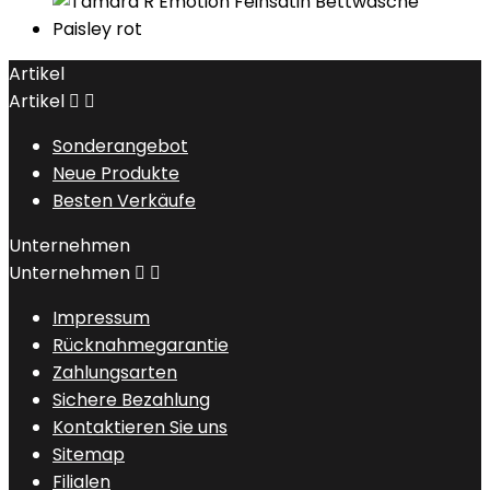
Artikel
Artikel


Sonderangebot
Neue Produkte
Besten Verkäufe
Unternehmen
Unternehmen


Impressum
Rücknahmegarantie
Zahlungsarten
Sichere Bezahlung
Kontaktieren Sie uns
Sitemap
Filialen