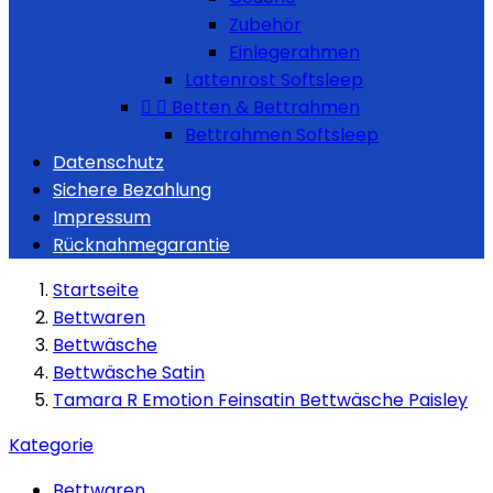
Zubehör
Einlegerahmen
Lattenrost Softsleep


Betten & Bettrahmen
Bettrahmen Softsleep
Datenschutz
Sichere Bezahlung
Impressum
Rücknahmegarantie
Startseite
Bettwaren
Bettwäsche
Bettwäsche Satin
Tamara R Emotion Feinsatin Bettwäsche Paisley
Kategorie
Bettwaren