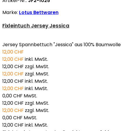
Artikel-Nr.:
JF2-1025
Marke:
Lotus Bettwaren
Fixleintuch Jersey Jessica
Jersey Spannbettuch "Jessica" aus 100% Baumwolle
12,00 CHF
12,00 CHF
inkl. MwSt.
12,00 CHF
zzgl. MwSt.
12,00 CHF
zzgl. MwSt.
12,00 CHF
inkl. MwSt.
12,00 CHF
inkl. MwSt.
0,00 CHF
MwSt.
12,00 CHF
zzgl. MwSt.
12,00 CHF
zzgl. MwSt.
0,00 CHF
MwSt.
12,00 CHF
inkl. MwSt.