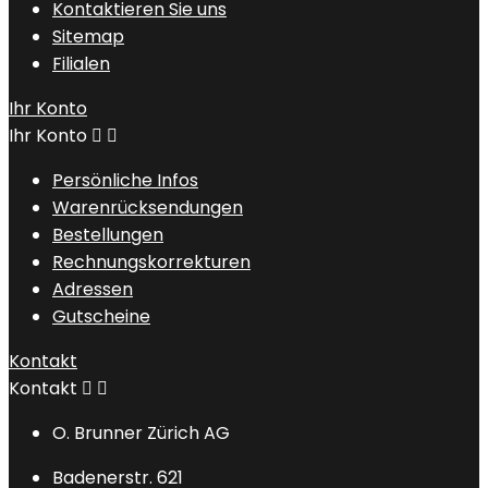
Kontaktieren Sie uns
Sitemap
Filialen
Ihr Konto
Ihr Konto


Persönliche Infos
Warenrücksendungen
Bestellungen
Rechnungskorrekturen
Adressen
Gutscheine
Kontakt
Kontakt


O. Brunner Zürich AG
Badenerstr. 621