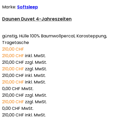
Marke:
Softsleep
Daunen Duvet 4-Jahreszeiten
günstig, Hülle 100% Baumwollpercal, Karosteppung,
Tragetasche
210,00 CHF
210,00 CHF
inkl. MwSt.
210,00 CHF
zzgl. MwSt.
210,00 CHF
zzgl. MwSt.
210,00 CHF
inkl. MwSt.
210,00 CHF
inkl. MwSt.
0,00 CHF
MwSt.
210,00 CHF
zzgl. MwSt.
210,00 CHF
zzgl. MwSt.
0,00 CHF
MwSt.
210,00 CHF
inkl. MwSt.