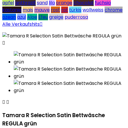
apfel
anthrazit
sand
lila
orange
chocolat
fuchsia
kastanie
mais
mauve
rost
rot
türkis
wollweiss
chrome
ozean
azul
Aloe
Efeu
greige
puderrosa
Alle Verkaufshits




Tamara R Selection Satin Bettwäsche
REGULA grün