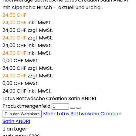
mit Alpenchic HIrsch - aktuell und urchig...
24,00 CHF
24,00 CHF
inkl. MwSt.
24,00 CHF
zzgl. MwSt.
24,00 CHF
zzgl. MwSt.
24,00 CHF
inkl. MwSt.
24,00 CHF
inkl. MwSt.
0,00 CHF
MwSt.
24,00 CHF
zzgl. MwSt.
24,00 CHF
zzgl. MwSt.
0,00 CHF
MwSt.
24,00 CHF
inkl. MwSt.
Lotus Bettwäsche Création Satin ANDRI
Produktmengenfeld
Mehr
Lotus Bettwäsche Création

In den Warenkorb
Satin ANDRI

an Lager