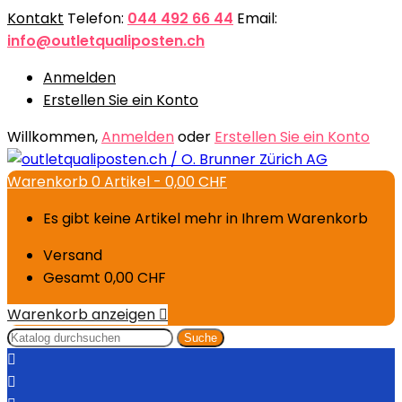
Kontakt
Telefon:
044 492 66 44
Email:
info@outletqualiposten.ch
Anmelden
Erstellen Sie ein Konto
Willkommen,
Anmelden
oder
Erstellen Sie ein Konto
Warenkorb
0
Artikel -
0,00 CHF
Es gibt keine Artikel mehr in Ihrem Warenkorb
Versand
Gesamt
0,00 CHF
Warenkorb anzeigen

Suche

