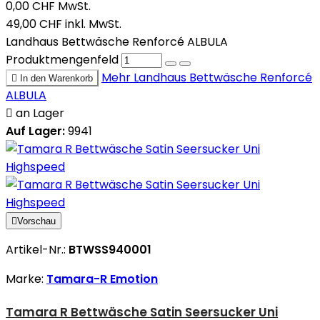
0,00 CHF
MwSt.
49,00 CHF
inkl. MwSt.
Landhaus Bettwäsche Renforcé ALBULA
Produktmengenfeld
Mehr
Landhaus Bettwäsche Renforcé

In den Warenkorb
ALBULA

an Lager
Auf Lager:
9941

Vorschau
Artikel-Nr.:
BTWSS940001
Marke:
Tamara-R Emotion
Tamara R Bettwäsche Satin Seersucker Uni