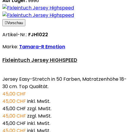
Auf Lager:
9996

Vorschau
Artikel-Nr.:
FJH1022
Marke:
Tamara-R Emotion
Fixleintuch Jersey HIGHSPEED
Jersey Easy-Stretch in 50 Farben, Matratzenhöhe 18-
30 cm. Top Qualität.
45,00 CHF
45,00 CHF
inkl. MwSt.
45,00 CHF
zzgl. MwSt.
45,00 CHF
zzgl. MwSt.
45,00 CHF
inkl. MwSt.
45,00 CHF
inkl. MwSt.