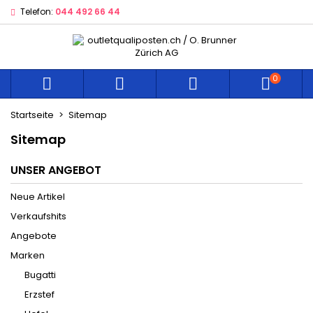
Telefon:
044 492 66 44
0



Startseite
Sitemap
Sitemap
UNSER ANGEBOT
Neue Artikel
Verkaufshits
Angebote
Marken
Bugatti
Erzstef