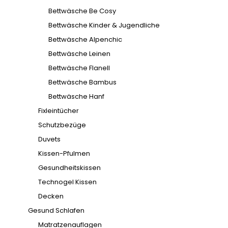
Bettwäsche Be Cosy
Bettwäsche Kinder & Jugendliche
Bettwäsche Alpenchic
Bettwäsche Leinen
Bettwäsche Flanell
Bettwäsche Bambus
Bettwäsche Hanf
Fixleintücher
Schutzbezüge
Duvets
Kissen-Pfulmen
Gesundheitskissen
Technogel Kissen
Decken
Gesund Schlafen
Matratzenauflagen