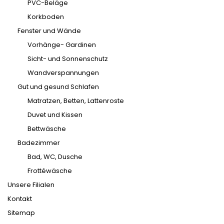
PVC-Beläge
Korkboden
Fenster und Wände
Vorhänge- Gardinen
Sicht- und Sonnenschutz
Wandverspannungen
Gut und gesund Schlafen
Matratzen, Betten, Lattenroste
Duvet und Kissen
Bettwäsche
Badezimmer
Bad, WC, Dusche
Frottéwäsche
Unsere Filialen
Kontakt
Sitemap