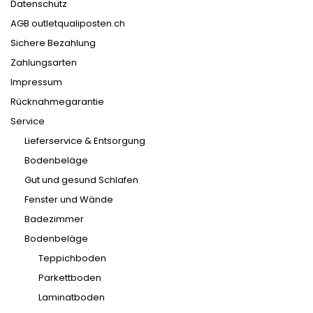
Datenschutz
AGB outletqualiposten.ch
Sichere Bezahlung
Zahlungsarten
Impressum
Rücknahmegarantie
Service
Lieferservice & Entsorgung
Bodenbeläge
Gut und gesund Schlafen
Fenster und Wände
Badezimmer
Bodenbeläge
Teppichboden
Parkettboden
Laminatboden