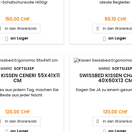
-Schafschurwolle 1400gr
ideale Begleiter.
150,00 CHF
89,10 CHF
In den Warenkorb
In den Warenko


an Lager
an Lager


MARKE:
SOFTSLEEP
MARKE:
SOFTSLEE
KISSEN CENERI 55X41X11
SWISSBED KISSEN CH
CM
40X60X13 C
lles aus jedem Tag, machen Sie
Sagen Sie JA zu einem gesu
Beste aus jeder Nacht.
120,00 CHF
120,00 CHF
In den Warenkorb
In den Warenko


an Lager
an Lager

