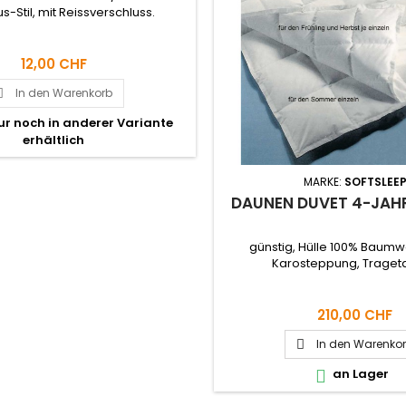
-Stil, mit Reissverschluss.
12,00 CHF
In den Warenkorb

nur noch in anderer Variante
erhältlich
MARKE:
SOFTSLEE
DAUNEN DUVET 4-JAHR
günstig, Hülle 100% Baumw
Karosteppung, Traget
210,00 CHF
In den Warenko

an Lager
