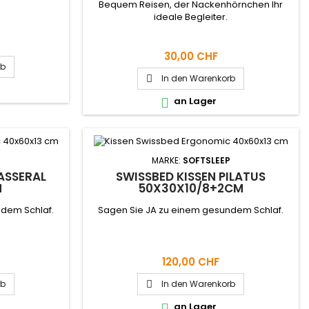
Bequem Reisen, der Nackenhörnchen Ihr
ideale Begleiter.
30,00 CHF
rb
In den Warenkorb

an Lager

P
MARKE:
SOFTSLEEP
ASSERAL
SWISSBED KISSEN PILATUS
M
50X30X10/8+2CM
ndem Schlaf.
Sagen Sie JA zu einem gesundem Schlaf.
120,00 CHF
rb
In den Warenkorb

an Lager
