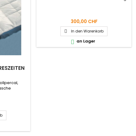
300,00 CHF
In den Warenkorb

an Lager

P
ESZEITEN
ollpercal,
asche
rb