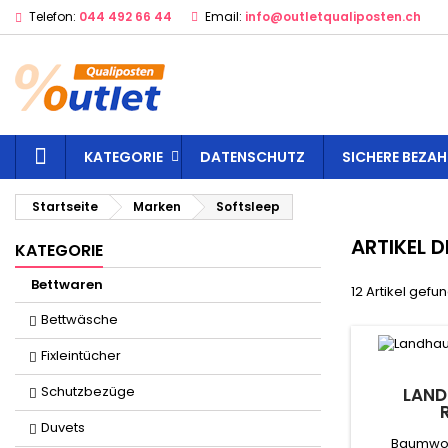
Telefon:
044 492 66 44
Email:
info@outletqualiposten.ch
STARTSEITE
KATEGORIE
DATENSCHUTZ
SICHERE BEZA
Startseite
Marken
Softsleep
ARTIKEL 
KATEGORIE
Bettwaren
12 Artikel gefu
Bettwäsche
Fixleintücher
Schutzbezüge
LAND
Duvets
Baumwol