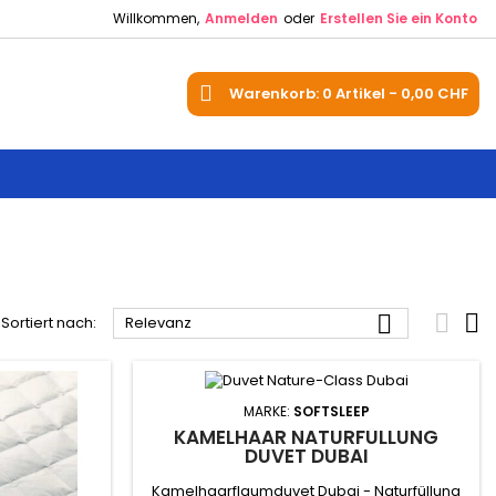
Willkommen,
Anmelden
oder
Erstellen Sie ein Konto
uche
Warenkorb
0
Artikel -
0,00 CHF



Sortiert nach:
Relevanz
MARKE:
SOFTSLEEP
KAMELHAAR NATURFÜLLUNG
DUVET DUBAI
Kamelhaarflaumduvet Dubai - Naturfüllung