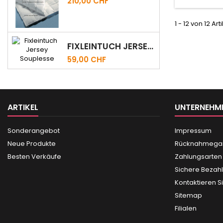
210,00 CHF
1 - 12 von 12 Art
FIXLEINTUCH JERSEY LOTUS FIX SOUPLESSE
59,00 CHF
ARTIKEL
UNTERNEHM
Sonderangebot
Impressum
Neue Produkte
Rücknahmegar
Besten Verkäufe
Zahlungsarten
Sichere Bezah
Kontaktieren S
Sitemap
Filialen