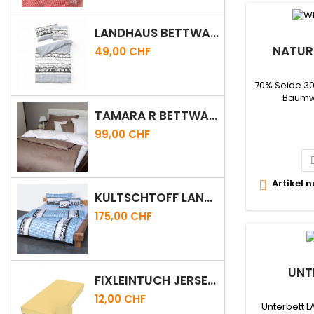
LANDHAUS BETTWÄSCHE RENFORCÉ ALBULA
NATUR
49,00 CHF
70% Seide 30
Baumwo
TAMARA R BETTWÄSCHE SATIN SEERSUCKER UNI HIGHSPEED
99,00 CHF
Artikel 

KULTSCHTOFF LANDHAUS BETTWÄSCHE EIDGENUSS
175,00 CHF
UNT
FIXLEINTUCH JERSEY JESSICA
12,00 CHF
Unterbett L