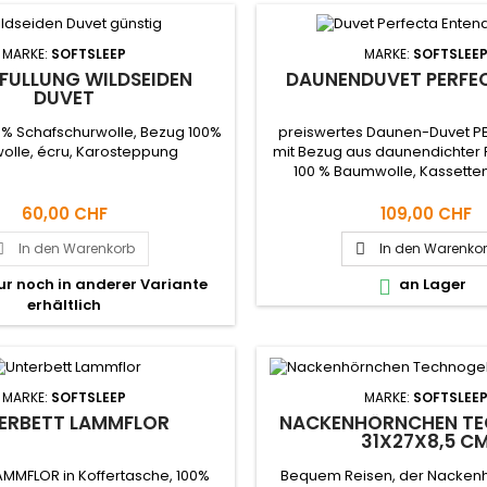
MARKE:
SOFTSLEEP
MARKE:
SOFTSLEE
FÜLLUNG WILDSEIDEN
DAUNENDUVET PERFE
DUVET
% Schafschurwolle, Bezug 100%
preiswertes Daunen-Duvet P
lle, écru, Karosteppung
mit Bezug aus daunendichter P
100 % Baumwolle, Kassett
60,00 CHF
109,00 CHF
In den Warenkorb
In den Warenko


nur noch in anderer Variante
an Lager

erhältlich
MARKE:
SOFTSLEEP
MARKE:
SOFTSLEE
ERBETT LAMMFLOR
NACKENHÖRNCHEN T
31X27X8,5 C
AMMFLOR in Koffertasche, 100%
Bequem Reisen, der Nackenh