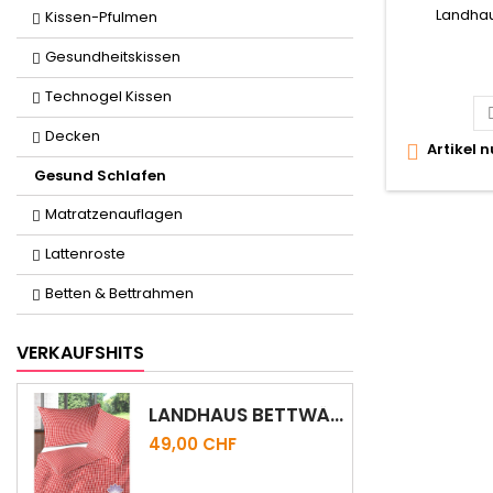
Landhaus
Kissen-Pfulmen
Gesundheitskissen
Technogel Kissen
Decken
Artikel 

Gesund Schlafen
Matratzenauflagen
Lattenroste
Betten & Bettrahmen
VERKAUFSHITS
LANDHAUS BETTWÄSCHE KÖLSCH
49,00 CHF