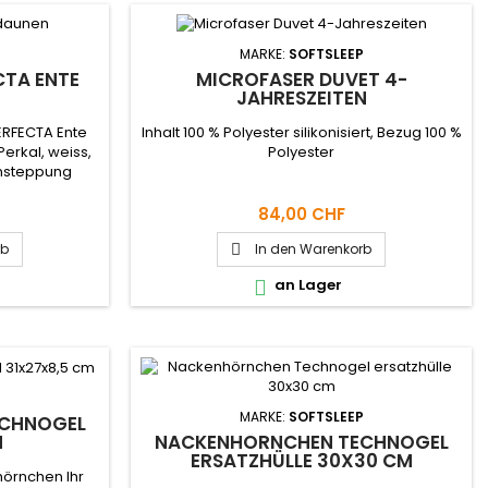
P
MARKE:
SOFTSLEEP
CTA ENTE
MICROFASER DUVET 4-
JAHRESZEITEN
ERFECTA Ente
Inhalt 100 % Polyester silikonisiert, Bezug 100 %
erkal, weiss,
Polyester
ensteppung
84,00 CHF
rb
In den Warenkorb

an Lager

P
MARKE:
SOFTSLEEP
ECHNOGEL
M
NACKENHÖRNCHEN TECHNOGEL
ERSATZHÜLLE 30X30 CM
örnchen Ihr