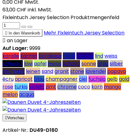
0,00 CHF
MwSt.
63,00 CHF
inkl. MwSt.
Fixleintuch Jersey Selection Produktmengenfeld
Mehr
Fixleintuch Jersey Selection

In den Warenkorb

an Lager
Auf Lager:
9999
koralle
karmin
bordeaux
royal
marine
lind
weiss
schwarz
kiwi
apfel
moos
schoko
sonne
grau
silber
anthrazit
leinen
sand
granit
stone
lavendel
papaya
écru
apricot
blau
champagner
ciel
fuchsia
gelb
gold
rose
türkis
violett
zimt
chrome
coco
korn
mango
melon
acqua

Vorschau
Artikel-Nr.:
DU49-D160