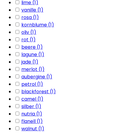
lime
(1)
vanille
(1)
rosa
(1)
kornblume
(1)
oliv
(1)
rot
(1)
beere
(1)
lagune
(1)
jade
(1)
merlot
(1)
aubergine
(1)
petrol
(1)
blackforest
(1)
camel
(1)
silber
(1)
nutria
(1)
flanell
(1)
walnut
(1)