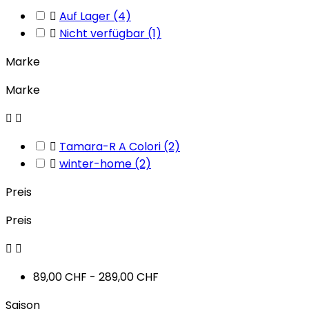

Auf Lager
(4)

Nicht verfügbar
(1)
Marke
Marke



Tamara-R A Colori
(2)

winter-home
(2)
Preis
Preis


89,00 CHF - 289,00 CHF
Saison