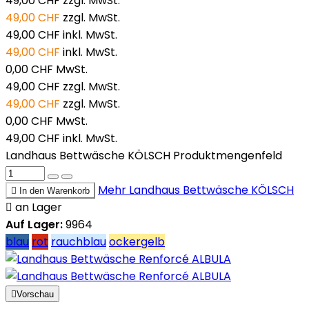
49,00 CHF
zzgl. MwSt.
49,00 CHF
zzgl. MwSt.
49,00 CHF
inkl. MwSt.
49,00 CHF
inkl. MwSt.
0,00 CHF
MwSt.
49,00 CHF
zzgl. MwSt.
49,00 CHF
zzgl. MwSt.
0,00 CHF
MwSt.
49,00 CHF
inkl. MwSt.
Landhaus Bettwäsche KÖLSCH Produktmengenfeld
Mehr
Landhaus Bettwäsche KÖLSCH

In den Warenkorb

an Lager
Auf Lager:
9964
blau
rot
rauchblau
ockergelb

Vorschau