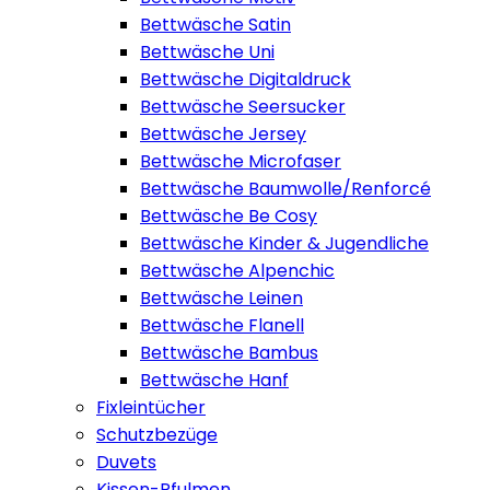
Bettwäsche Satin
Bettwäsche Uni
Bettwäsche Digitaldruck
Bettwäsche Seersucker
Bettwäsche Jersey
Bettwäsche Microfaser
Bettwäsche Baumwolle/Renforcé
Bettwäsche Be Cosy
Bettwäsche Kinder & Jugendliche
Bettwäsche Alpenchic
Bettwäsche Leinen
Bettwäsche Flanell
Bettwäsche Bambus
Bettwäsche Hanf
Fixleintücher
Schutzbezüge
Duvets
Kissen-Pfulmen