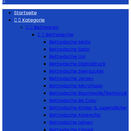

Startseite


Kategorie


Bettwaren


Bettwäsche
Bettwäsche Motiv
Bettwäsche Satin
Bettwäsche Uni
Bettwäsche Digitaldruck
Bettwäsche Seersucker
Bettwäsche Jersey
Bettwäsche Microfaser
Bettwäsche Baumwolle/Renforcé
Bettwäsche Be Cosy
Bettwäsche Kinder & Jugendliche
Bettwäsche Alpenchic
Bettwäsche Leinen
Bettwäsche Flanell