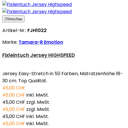

Vorschau
Artikel-Nr.:
FJH1022
Marke:
Tamara-R Emotion
Fixleintuch Jersey HIGHSPEED
Jersey Easy-Stretch in 50 Farben, Matratzenhöhe 18-
30 cm. Top Qualität.
45,00 CHF
45,00 CHF
inkl. MwSt.
45,00 CHF
zzgl. MwSt.
45,00 CHF
zzgl. MwSt.
45,00 CHF
inkl. MwSt.
45,00 CHF
inkl. MwSt.