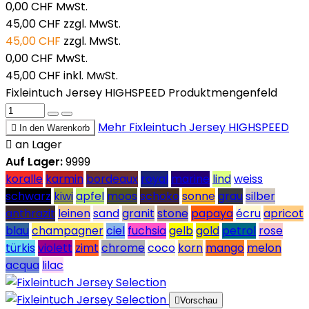
0,00 CHF
MwSt.
45,00 CHF
zzgl. MwSt.
45,00 CHF
zzgl. MwSt.
0,00 CHF
MwSt.
45,00 CHF
inkl. MwSt.
Fixleintuch Jersey HIGHSPEED Produktmengenfeld
Mehr
Fixleintuch Jersey HIGHSPEED

In den Warenkorb

an Lager
Auf Lager:
9999
koralle
karmin
bordeaux
royal
marine
lind
weiss
schwarz
kiwi
apfel
moos
schoko
sonne
grau
silber
anthrazit
leinen
sand
granit
stone
papaya
écru
apricot
blau
champagner
ciel
fuchsia
gelb
gold
petrol
rose
türkis
violett
zimt
chrome
coco
korn
mango
melon
acqua
lilac

Vorschau