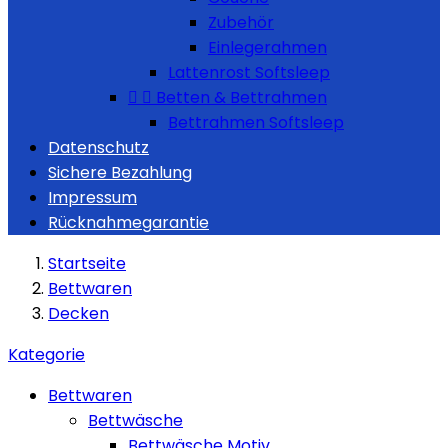
Zubehör
Einlegerahmen
Lattenrost Softsleep


Betten & Bettrahmen
Bettrahmen Softsleep
Datenschutz
Sichere Bezahlung
Impressum
Rücknahmegarantie
Startseite
Bettwaren
Decken
Kategorie
Bettwaren
Bettwäsche
Bettwäsche Motiv