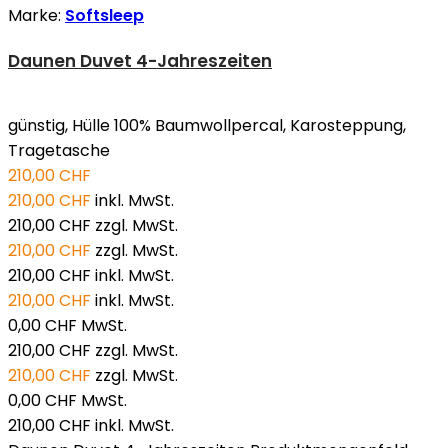
Marke:
Softsleep
Daunen Duvet 4-Jahreszeiten
günstig, Hülle 100% Baumwollpercal, Karosteppung,
Tragetasche
210,00 CHF
210,00 CHF
inkl. MwSt.
210,00 CHF
zzgl. MwSt.
210,00 CHF
zzgl. MwSt.
210,00 CHF
inkl. MwSt.
210,00 CHF
inkl. MwSt.
0,00 CHF
MwSt.
210,00 CHF
zzgl. MwSt.
210,00 CHF
zzgl. MwSt.
0,00 CHF
MwSt.
210,00 CHF
inkl. MwSt.