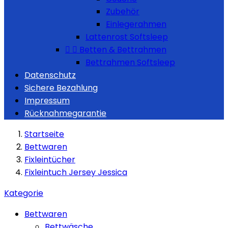
Zubehör
Einlegerahmen
Lattenrost Softsleep


Betten & Bettrahmen
Bettrahmen Softsleep
Datenschutz
Sichere Bezahlung
Impressum
Rücknahmegarantie
Startseite
Bettwaren
Fixleintücher
Fixleintuch Jersey Jessica
Kategorie
Bettwaren
Bettwäsche