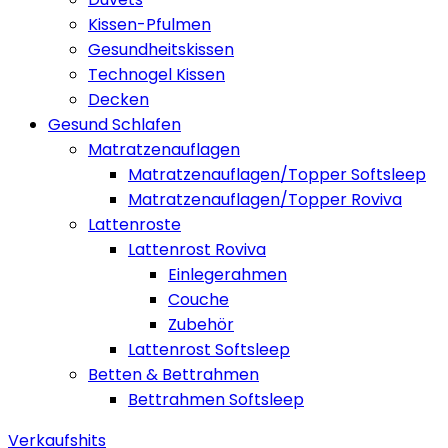
Kissen-Pfulmen
Gesundheitskissen
Technogel Kissen
Decken
Gesund Schlafen
Matratzenauflagen
Matratzenauflagen/Topper Softsleep
Matratzenauflagen/Topper Roviva
Lattenroste
Lattenrost Roviva
Einlegerahmen
Couche
Zubehör
Lattenrost Softsleep
Betten & Bettrahmen
Bettrahmen Softsleep
Verkaufshits