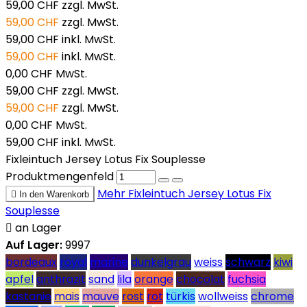
59,00 CHF
zzgl. MwSt.
59,00 CHF
zzgl. MwSt.
59,00 CHF
inkl. MwSt.
59,00 CHF
inkl. MwSt.
0,00 CHF
MwSt.
59,00 CHF
zzgl. MwSt.
59,00 CHF
zzgl. MwSt.
0,00 CHF
MwSt.
59,00 CHF
inkl. MwSt.
Fixleintuch Jersey Lotus Fix Souplesse
Produktmengenfeld
Mehr
Fixleintuch Jersey Lotus Fix

In den Warenkorb
Souplesse

an Lager
Auf Lager:
9997
bordeaux
royal
marine
dunkelgrau
weiss
schwarz
kiwi
apfel
anthrazit
sand
lila
orange
chocolat
fuchsia
kastanie
mais
mauve
rost
rot
türkis
wollweiss
chrome