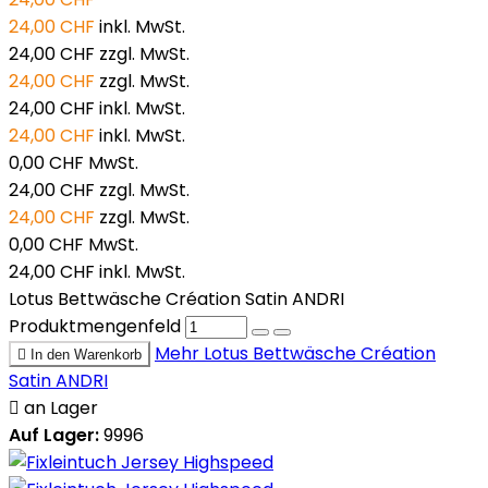
24,00 CHF
inkl. MwSt.
24,00 CHF
zzgl. MwSt.
24,00 CHF
zzgl. MwSt.
24,00 CHF
inkl. MwSt.
24,00 CHF
inkl. MwSt.
0,00 CHF
MwSt.
24,00 CHF
zzgl. MwSt.
24,00 CHF
zzgl. MwSt.
0,00 CHF
MwSt.
24,00 CHF
inkl. MwSt.
Lotus Bettwäsche Création Satin ANDRI
Produktmengenfeld
Mehr
Lotus Bettwäsche Création

In den Warenkorb
Satin ANDRI

an Lager
Auf Lager:
9996