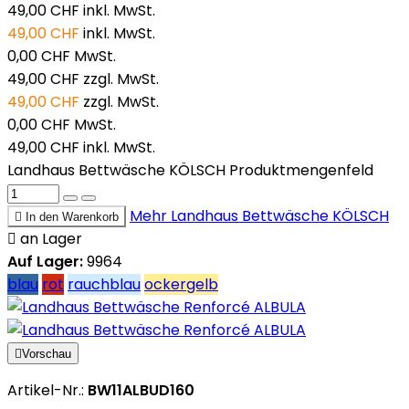
49,00 CHF
inkl. MwSt.
49,00 CHF
inkl. MwSt.
0,00 CHF
MwSt.
49,00 CHF
zzgl. MwSt.
49,00 CHF
zzgl. MwSt.
0,00 CHF
MwSt.
49,00 CHF
inkl. MwSt.
Landhaus Bettwäsche KÖLSCH Produktmengenfeld
Mehr
Landhaus Bettwäsche KÖLSCH

In den Warenkorb

an Lager
Auf Lager:
9964
blau
rot
rauchblau
ockergelb

Vorschau
Artikel-Nr.:
BW11ALBUD160