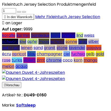
Fixleintuch Jersey Selection Produktmengenfeld
Mehr
Fixleintuch Jersey Selection

In den Warenkorb

an Lager
Auf Lager:
9999
koralle
karmin
bordeaux
royal
marine
lind
weiss
schwarz
kiwi
apfel
moos
schoko
sonne
grau
silber
anthrazit
leinen
sand
granit
stone
lavendel
papaya
écru
apricot
blau
champagner
ciel
fuchsia
gelb
gold
rose
türkis
violett
zimt
chrome
coco
korn
mango
melon
acqua

Vorschau
Artikel-Nr.:
DU49-D160
Marke:
Softsleep