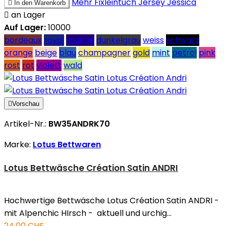
Mehr
Fixleintuch Jersey Jessica

In den Warenkorb

an Lager
Auf Lager:
10000
bordeaux
royal
marine
dunkelgrau
weiss
schwarz
orange
beige
blau
champagner
gold
mint
petrol
pink
rost
rot
violett
wald

Vorschau
Artikel-Nr.:
BW35ANDRK70
Marke:
Lotus Bettwaren
Lotus Bettwäsche Création Satin ANDRI
Hochwertige Bettwäsche Lotus Création Satin ANDRI -
mit Alpenchic HIrsch - aktuell und urchig...
24,00 CHF