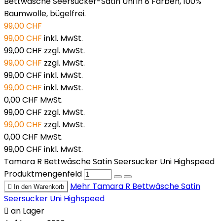
Bettwäsche Seersucker-Satin Uni in 8 Farben, 100%
Baumwolle, bügelfrei.
99,00 CHF
99,00 CHF
inkl. MwSt.
99,00 CHF
zzgl. MwSt.
99,00 CHF
zzgl. MwSt.
99,00 CHF
inkl. MwSt.
99,00 CHF
inkl. MwSt.
0,00 CHF
MwSt.
99,00 CHF
zzgl. MwSt.
99,00 CHF
zzgl. MwSt.
0,00 CHF
MwSt.
99,00 CHF
inkl. MwSt.
Tamara R Bettwäsche Satin Seersucker Uni Highspeed
Produktmengenfeld
Mehr
Tamara R Bettwäsche Satin

In den Warenkorb
Seersucker Uni Highspeed

an Lager