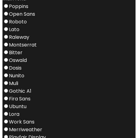
Poppins
Open Sans
Roboto
Lato
Raleway
Montserrat
Bitter
Oswald
Dosis
Nunito
Muli
Gothic A1
Fira Sans
Ubuntu
Lora
Work Sans
Merriweather
Playfair Display