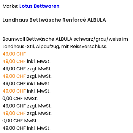
Marke:
Lotus Bettwaren
Landhaus Bettwäsche Renforcé ALBULA
Baumwoll Bettwäsche ALBULA schwarz/grau/weiss im
Landhaus-Stil, Alpaufzug, mit Reissverschluss.
49,00 CHF
49,00 CHF
inkl. MwSt.
49,00 CHF
zzgl. MwSt.
49,00 CHF
zzgl. MwSt.
49,00 CHF
inkl. MwSt.
49,00 CHF
inkl. MwSt.
0,00 CHF
MwSt.
49,00 CHF
zzgl. MwSt.
49,00 CHF
zzgl. MwSt.
0,00 CHF
MwSt.
49,00 CHF
inkl. MwSt.