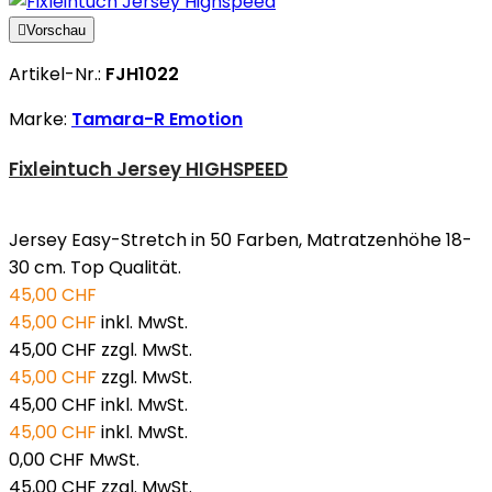

Vorschau
Artikel-Nr.:
FJH1022
Marke:
Tamara-R Emotion
Fixleintuch Jersey HIGHSPEED
Jersey Easy-Stretch in 50 Farben, Matratzenhöhe 18-
30 cm. Top Qualität.
45,00 CHF
45,00 CHF
inkl. MwSt.
45,00 CHF
zzgl. MwSt.
45,00 CHF
zzgl. MwSt.
45,00 CHF
inkl. MwSt.
45,00 CHF
inkl. MwSt.
0,00 CHF
MwSt.
45,00 CHF
zzgl. MwSt.